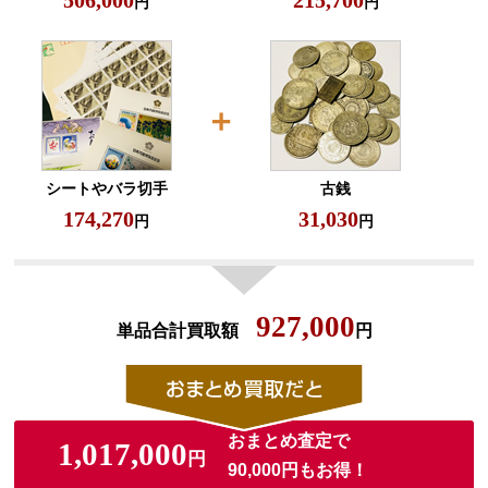
506,000
215,700
円
円
シートやバラ切手
古銭
174,270
31,030
円
円
927,000
単品合計買取額
円
おまとめ査定で
1,017,000
円
90,000円もお得！