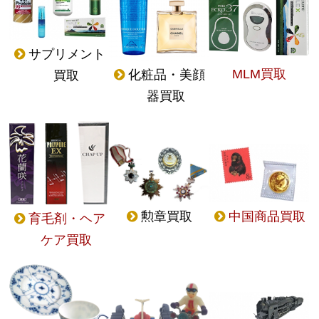
サプリメント
MLM買取
化粧品・美顔
買取
器買取
勲章買取
中国商品買取
育毛剤・ヘア
ケア買取