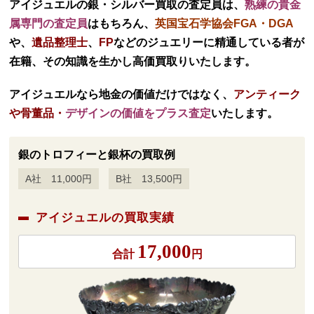
アイジュエルの銀・シルバー買取の査定員は、
熟練の貴金
属専門の査定員
はもちろん、
英国宝石学協会FGA・DGA
や、
遺品整理士
、
FP
などのジュエリーに精通している者が
在籍、その知識を生かし高価買取りいたします。
アイジュエルなら地金の価値だけではなく、
アンティーク
や骨董品・
デザインの価値
をプラス査定
いたします。
銀のトロフィーと銀杯の買取例
A社 11,000円
B社 13,500円
アイジュエルの買取実績
17,000
合計
円