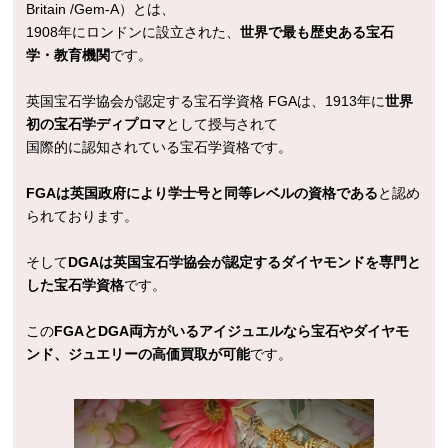
Britain /Gem-A）とは、
1908年にロンドンに設立された、
世界で最も歴史ある宝石
学・教育機関
です。
英国宝石学協会が認定する宝石学資格 FGAは、1913年に
世界
初の宝石学ディプロマ
として授与されて
国際的に認知されている宝石学資格です。
FGAは英国政府により学士号と同等レベルの資格である
と認め
られております。
そして
DGAは英国宝石学協会が認定するダイヤモンドを専門と
した宝石学資格
です。
この
FGAとDGA両方がいるアイジュエルなら宝石やダイヤモ
ンド、ジュエリーの高価買取が可能
です。