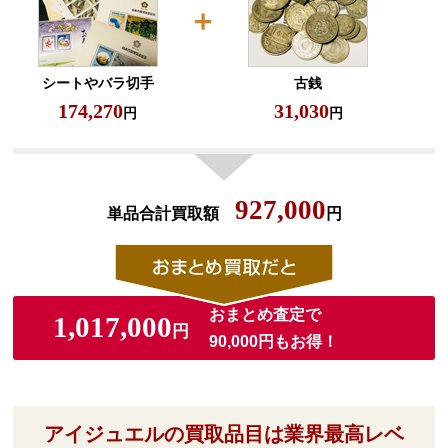
シートやバラ切手
古銭
174,270
31,030
円
円
927,000
単品合計買取額
円
おまとめ査定で
1,017,000
円
90,000円もお得！
アイジュエルの買取品目は業界最高レベ