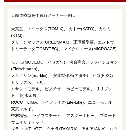
☆鉄道模型高価買取メーカー一例☆
天賞堂、
トミックス(TOMIX)、 カトー(KATO)、カツミ
(KTM)、
グリーンマックス(GREENMAX)、
珊瑚模型店、エンドウ、
トミーテック(TOMYTEC)、 マイクロエース(MICROACE)
、
モデモ(MODEMO・ハセガワ)、河合商会、フライシュマン
(Fleischmann)、
メルクリン(marklin)、 安達製作所(アダチ)、ピコ(PIKO)、
トリックス(TRIX)、
ムサシノモデル、 ピノチオ、 ホビーモデル、 リリプッ
ト、 関水金属、
ROCO、LIMA、ライフライク(Life-Like)、エコーモデル、
東京マルイ、
中村精密、 ライブスチーム、 アスターホビー、 ブロード
ウェイリミテッド、
プラッツ(PLATZ)、タカラ(TAKARA)、アキア(AKIA)、ロク