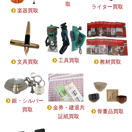
取
ライター買取
楽器買取
工具買取
文具買取
教材買取
銀・シルバー
金券・建退共
買取
骨董品買取
証紙買取