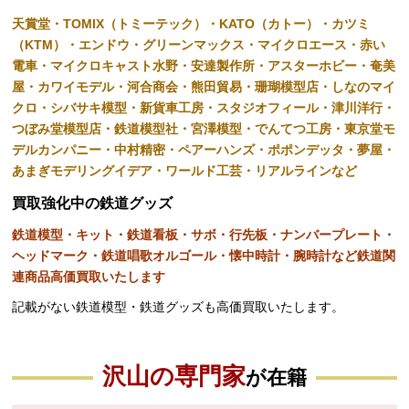
天賞堂・TOMIX（トミーテック）・KATO（カトー）・カツミ
（KTM）・エンドウ・グリーンマックス・マイクロエース・赤い
電車・マイクロキャスト水野・安達製作所・アスターホビー・奄美
屋・カワイモデル・河合商会・熊田貿易・珊瑚模型店・しなのマイ
クロ・シバサキ模型・新貨車工房・スタジオフィール・津川洋行・
つぼみ堂模型店・鉄道模型社・宮澤模型・でんてつ工房・東京堂モ
デルカンパニー・中村精密・ペアーハンズ・ポポンデッタ・夢屋・
あまぎモデリングイデア・ワールド工芸・リアルラインなど
買取強化中の鉄道グッズ
鉄道模型・キット・鉄道看板・サボ・行先板・ナンバープレート・
ヘッドマーク・鉄道唱歌オルゴール・懐中時計・腕時計など鉄道関
連商品高価買取いたします
記載がない鉄道模型・鉄道グッズも高価買取いたします。
沢山の専門家
が在籍