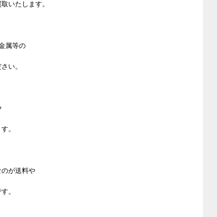
買取いたします。
金属等の
ださい。
や
ます。
なのが送料や
です。