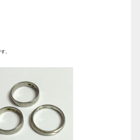
。
です。