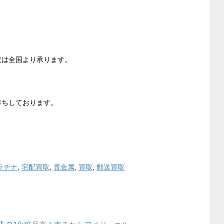
取は全国より承ります。
待ちしております。
ラチナ
,
宅配買取
,
貴金属
,
買取
,
郵送買取